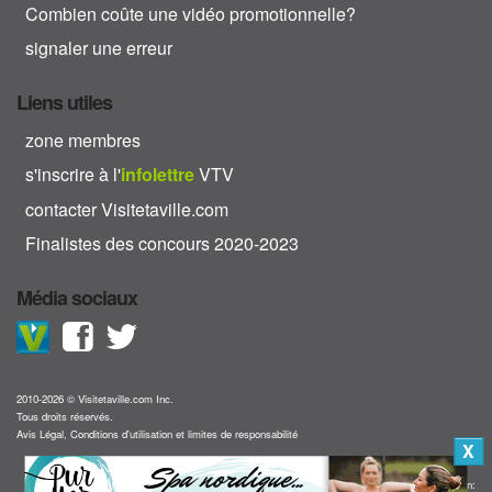
Combien coûte une vidéo promotionnelle?
signaler une erreur
Liens utiles
zone membres
s'inscrire à l'
info
lettre
VTV
contacter Visitetaville.com
Finalistes des concours 2020-2023
Média sociaux
2010-2026 © Visitetaville.com Inc.
Tous droits réservés.
Avis Légal, Conditions d'utilisation et limites de responsabilité
X
Collaboration: