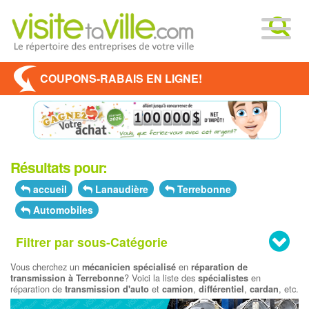
COUPONS-RABAIS EN LIGNE!
Résultats pour:
accueil
Lanaudière
Terrebonne
Automobiles
Filtrer par sous-Catégorie
Vous cherchez un
en
mécanicien spécialisé
réparation de
? Voici la liste des
en
transmission à Terrebonne
spécialistes
réparation de
et
,
,
, etc.
transmission d'auto
camion
différentiel
cardan