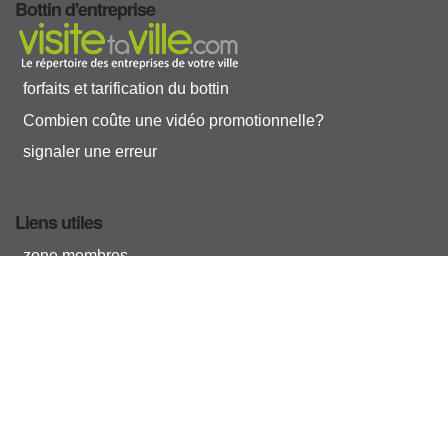
Bottin d'entreprise
forfaits et tarification du bottin
Combien coûte une vidéo promotionnelle?
signaler une erreur
Liens utiles
zone membres
s'inscrire à l'
info
lettre
VTV
contacter Visitetaville.com
2010-2026 © Visitetaville.com Inc.
Tous droits réservés.
Avis Légal, Conditions d'utilisation et limites de responsabilité