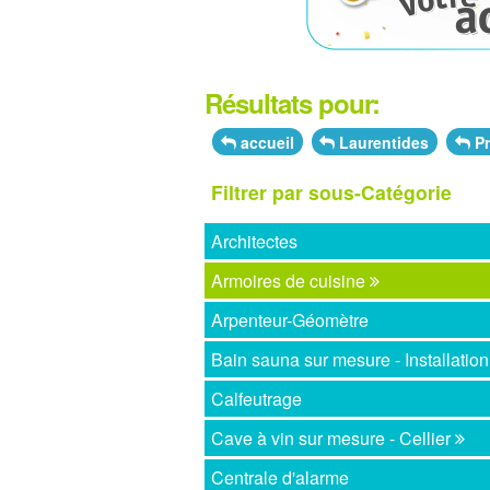
Résultats pour:
accueil
Laurentides
Pr
Filtrer par sous-Catégorie
Architectes
Armoires de cuisine
Arpenteur-Géomètre
Bain sauna sur mesure - Installation
Calfeutrage
Cave à vin sur mesure - Cellier
Centrale d'alarme