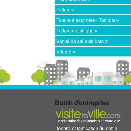
Toiture
Toiture élastomère - Toit plat
Toiture métallique
Vanité de salle de bain
Vitrerie
Bottin d'entreprise
forfaits et tarification du bottin