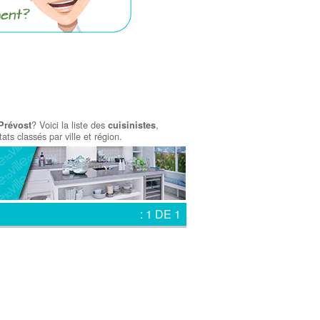
? Voici la liste des
,
Prévost
cuisinistes
ats classés par ville et région.
: 1 DE 1