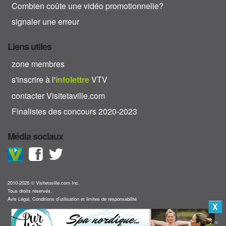
Combien coûte une vidéo promotionnelle?
signaler une erreur
Liens utiles
zone membres
s'inscrire à l'
info
lettre
VTV
contacter Visitetaville.com
Finalistes des concours 2020-2023
Média sociaux
2010-2026 © Visitetaville.com Inc.
Tous droits réservés.
Avis Légal, Conditions d'utilisation et limites de responsabilité
X
Collaboration: