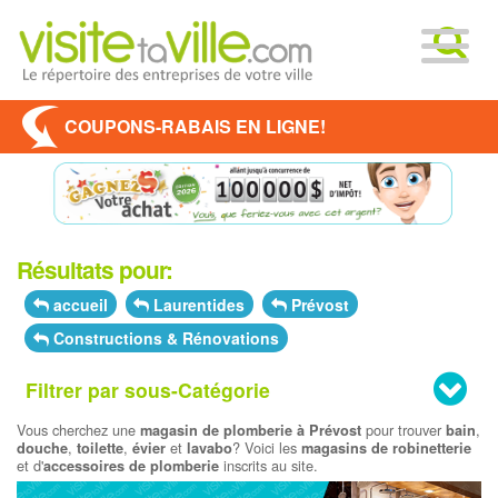
COUPONS-RABAIS EN LIGNE!
Résultats pour:
accueil
Laurentides
Prévost
Constructions & Rénovations
Filtrer par sous-Catégorie
Vous cherchez une
pour trouver
,
magasin de plomberie à Prévost
bain
,
,
et
? Voici les
douche
toilette
évier
lavabo
magasins de robinetterie
et d'
inscrits au site.
accessoires de plomberie