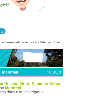
ts
? Voici la liste des Ciné-
otre-Dame-de-Grâce
|
Montréal
: 0 DE 0
des-Neiges - Notre-Dame-de-Grâce
.
ion
Montréal
.
tes dans d'autres régions.