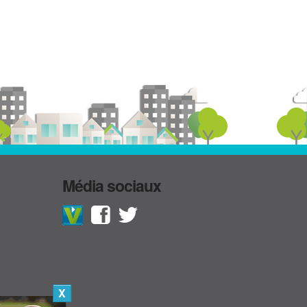
Média sociaux
X