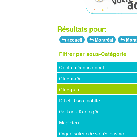
Résultats pour:
accueil
Montréal
Montr
Filtrer par sous-Catégorie
Centre d'amusement
Cinéma
Ciné-parc
DJ et Disco mobile
Go kart - Karting
Magicien
Organisateur de soirée casino