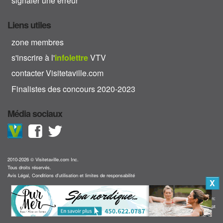
signaler une erreur
Liens utiles
zone membres
s'inscrire à l'
info
lettre
VTV
contacter Visitetaville.com
Finalistes des concours 2020-2023
Média sociaux
2010-2026 © Visitetaville.com Inc.
Tous droits réservés.
Avis Légal, Conditions d'utilisation et limites de responsabilité
X
Collaboration:
Programmation web TraceConcept