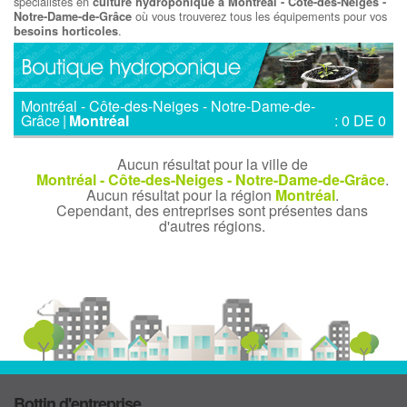
spécialistes en
culture hydroponique à Montréal - Côte-des-Neiges -
où vous trouverez tous les équipements pour vos
Notre-Dame-de-Grâce
.
besoins horticoles
Montréal - Côte-des-Neiges - Notre-Dame-de-
Grâce
|
Montréal
: 0 DE 0
Aucun résultat pour la ville de
Montréal - Côte-des-Neiges - Notre-Dame-de-Grâce
.
Aucun résultat pour la région
Montréal
.
Cependant, des entreprises sont présentes dans
d'autres régions.
Bottin d'entreprise