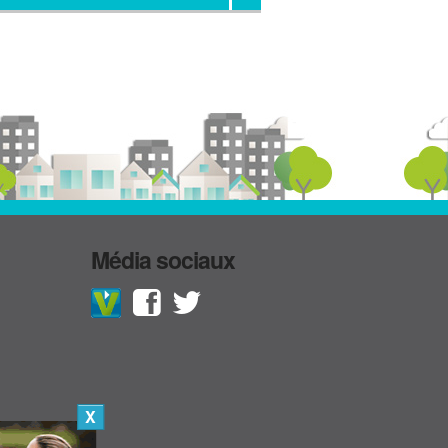
Média sociaux
X