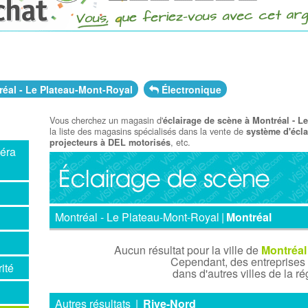
éal - Le Plateau-Mont-Royal
Électronique
Vous cherchez un magasin d'
éclairage de scène à Montréal - L
la liste des magasins spécialisés dans la vente de
système d'écl
, etc.
projecteurs à DEL motorisés
méra
Montréal - Le Plateau-Mont-Royal
|
Montréal
Aucun résultat pour la ville de
Montréal
Cependant, des entreprises
ité
dans d'autres villes de la r
Autres résultats
|
Rive-Nord