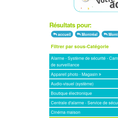
Résultats pour:
accueil
Montréal
Montr
Filtrer par sous-Catégorie
Alarme - Système de sécurité - Ca
de surveillance
Appareil photo - Magasin
Audio-visuel (système)
Boutique électronique
Centrale d'alarme - Service de sécur
Cinéma maison