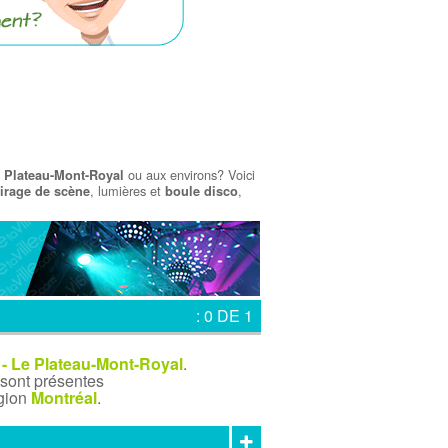
ou aux environs? Voici
e Plateau-Mont-Royal
, lumières et
,
airage de scène
boule disco
: 0 DE 1
 - Le Plateau-Mont-Royal
.
 sont présentes
égion
Montréal
.