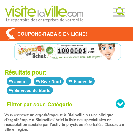
COUPONS-RABAIS EN LIGNE!
Résultats pour:
accueil
Rive-Nord
Blainville
Services de Santé
Filtrer par sous-Catégorie
Vous cherchez un
ou une
ergothérapeute à Blainville
clinique
? Voici la liste des
d'ergothérapie à Blainville
spécialistes en
répertoriés. Classés par
réadaptation sociale par l'activité physique
ville et région.