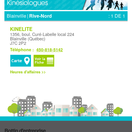
Blainville
|
Rive-Nord
: 1 DE 1
KINELITE
1356, boul. Curé-Labelle local 224
Blainville (Québec)
J7C 2P2
Téléphone :
450-818-5142
Heures d'affaires >>
Bottin d'entreprise